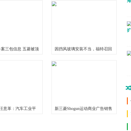
案三包信息 五菱被顶
因挡风玻璃安装不当，福特召回
元
近8.8万辆F系皮卡
0 | 汪意革：汽车工业平
新三菱Shogun运动商业广告销售
促进智能驾驶产业健康