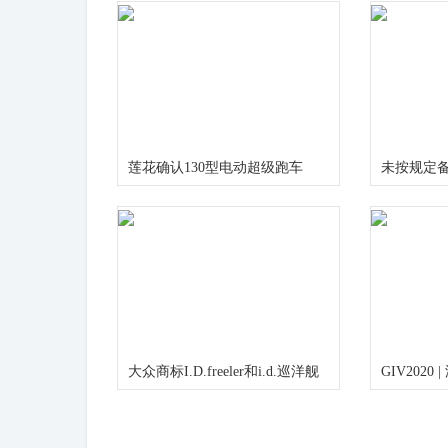
莲花确认130型电动超级跑车
未按规定备
格罚款3万
大众商标I.D.freeler和i.d.巡洋舰
GIV202
名称
台化模式
发展