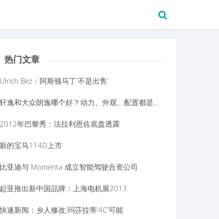
热门文章
Ulrich Bez：阿斯顿马丁'不是出售'
轩逸和大众朗逸哪个好？动力、外观、配置都是朗逸更胜一筹！
2012年巴黎秀：法拉利恩佐底盘透露
新的宝马114D上市
比亚迪与 Momenta 成立智能驾驶合资公司
起亚推出新中国品牌：上海电机展2013
快速新闻：乡人修改;玛莎拉蒂'4C'可能