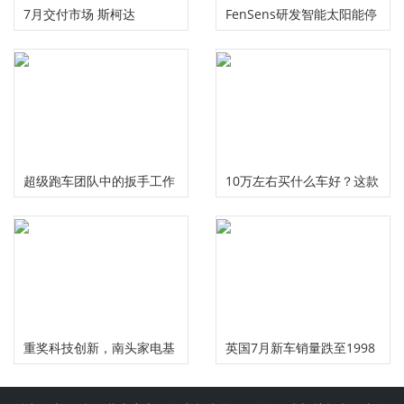
7月交付市场 斯柯达
FenSens研发智能太阳能停
Kushaq官图发布
车传感器 让旧汽车和卡车驾
驶员无忧停车
超级跑车团队中的扳手工作
10万左右买什么车好？这款
长安suv值得推荐
重奖科技创新，南头家电基
英国7月新车销量跌至1998
地跑出高质量发展加速度
年以来最低水平