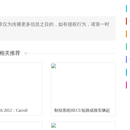
章仅为传播更多信息之目的，如有侵权行为，请第一时
相关推荐
ch 2012：Carroll
制动系统HECU短路或致车辆起
ipute GT500揭幕
火 起亚召回89431辆