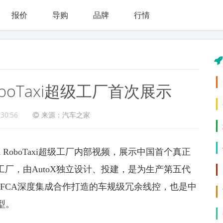
报价
导购
品牌
行情
boTaxi超级工厂首次展示
:30:56
来源：汽车之家
X RoboTaxi超级工厂内部视频，展示中国首个真正
级工厂，由AutoX独立设计、投建，是为生产第五代
克莱斯勒FCA深度集成合作打造的车规级冗余线控，也是中
型。