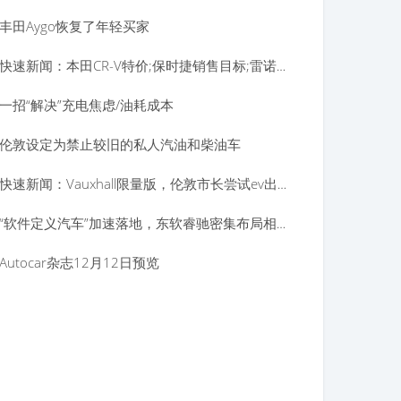
丰田Aygo恢复了年轻买家
快速新闻：本田CR-V特价;保时捷销售目标;雷诺发动机
一招“解决”充电焦虑/油耗成本
伦敦设定为禁止较旧的私人汽油和柴油车
快速新闻：Vauxhall限量版，伦敦市长尝试ev出租车
“软件定义汽车”加速落地，东软睿驰密集布局相关赛道
Autocar杂志12月12日预览