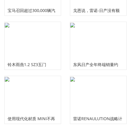
宝马召回超过300,000辆汽
戈恩说，雷诺-日产没有额
车停滞问题
外的奖金计划
铃木雨燕1.2 SZ3五门
东风日产全年终端销量约
（2010）
113.3万辆
使用现代化材质 MINI不再
雷诺RENAULUTION战略计
提供皮革装饰
划正式出炉 从“量”转向价值