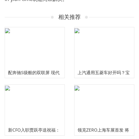
相关推荐
配奔驰S级般的双联屏 现代
上汽通用五菱车好开吗？宝
IONIQ 6内饰曝光
骏车主给出用车体验
新CFO入职贾跃亭送祝福：
领克ZERO上海车展首发 将