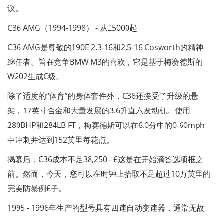
议。
C36 AMG（1994-1998） - 从£5000起
C36 AMG是尊敬的190E 2.3-16和2.5-16 Cosworth的精神
继任者。旨在竞争BMW M3的喜欢，它是基于梅赛德斯的
W202生成C级。
除了适度的“体育”的身体套件外，C36还接受了升级的悬
架，17英寸合金和大量发展的3.6升直六发动机。使用
280BHP和284LB FT，梅赛德斯可以在6.0分中的0-60mph
中冲刺并达到152英里每花点。
揭幕后，C36成本不足38,250 - £这是在开始滴答选项框之
前。然而，今天，您可以在时钟上拾取不足超过10万英里的
完美防暴例£子。
1995 - 1996年生产的型号具有四速自动变速器，通常无故