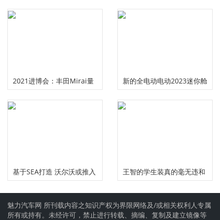
Cosworth负责拍卖，用
J.D. Power吗？
105,000英镑的价格标签
2021进博会：丰田Mirai量
新的全电动电动2023迷你舱
产版国内首次亮相
口在雪中窥探
基于SEA打造 沃尔沃或推入
王智的学生装真的毫无违和
门紧凑电动SUV
感 原来这个“秋雅”的养颜秘
魅力汽车网 所刊载内容之知识产权为界限网络及/或相关权利人专属
籍是种糖果
所有或持有。未经许可，禁止进行转载、摘编、复制及建立镜像等