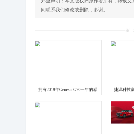
郑重声明：本文版权归原作者所有，转载文
间联系我们修改或删除，多谢。
拥有2019年Genesis G70一年的感
捷温科技赢得C
觉
能微气候
产项目