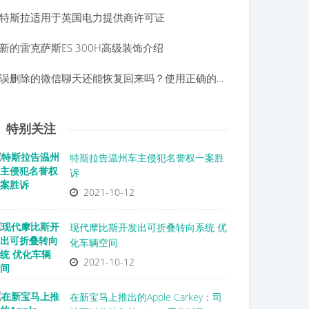
特斯拉适用于英国电力提供商许可证
新的雷克萨斯ES 300H高级装饰介绍
误删除的微信聊天还能恢复回来吗？使用正确的方法，才能有效恢复！
特别关注
特斯拉告温州车主侵犯名誉权一案胜
诉
2021-10-12
现代摩比斯开发出可折叠转向系统 优
化车辆空间
2021-10-12
在新宝马上推出的Apple Carkey：司