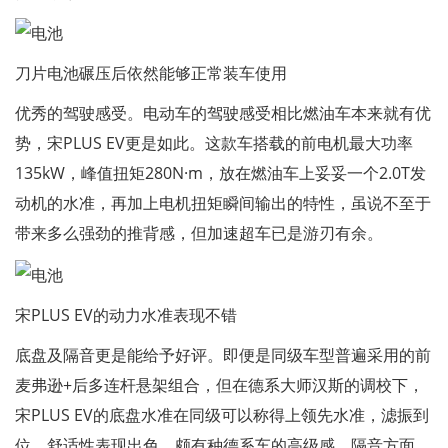
刀片电池碾压后依然能够正常装车使用
优秀的驾驶感受。电动车的驾驶感受相比燃油车本来就有优
势，宋PLUS EV更是如此。这款车搭载的前电机最大功率
135kW，峰值扭矩280N·m，放在燃油车上妥妥一个2.0T发
动机的水准，再加上电机扭矩瞬间输出的特性，虽说不至于
带来多么强劲的推背感，但加速超车已是游刃有余。
宋PLUS EV的动力水准表现不错
底盘及隔音更是能给予好评。即便是同级车型普遍采用的前
麦弗逊+后多连杆悬架组合，但在德系大师汉斯的调校下，
宋PLUS EV的底盘水准在同级可以称得上领先水准，滤振到
位，舒适性表现出色，颇有种德系车的高级感。隔音方面，