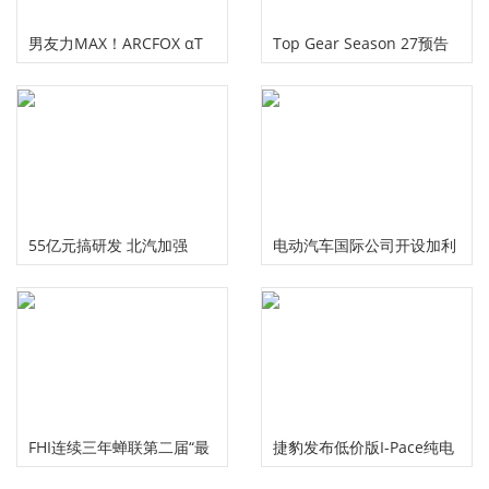
男友力MAX！ARCFOX αT
Top Gear Season 27预告
安全感这样“炼”出来
片掉落了……
55亿元搞研发 北汽加强
电动汽车国际公司开设加利
ARCFOX品牌建设
福尼亚总部，启动新阵容
FHI连续三年蝉联第二届“最
捷豹发布低价版I-Pace纯电
佳投资者关系奖”
SUV