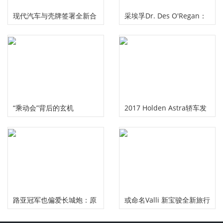
现代汽车与壳牌签署全新合
采埃孚Dr. Des O'Regan：
作协议 持续践行“2025战略”
ADAS和AD在商用车的应用
“乘动会”背后的玄机
2017 Holden Astra轿车发
布
路亚冠军也偏爱长城炮：原
或命名Valli 新宝骏全新旅行
因竟是拖车钩！
车谍照曝光