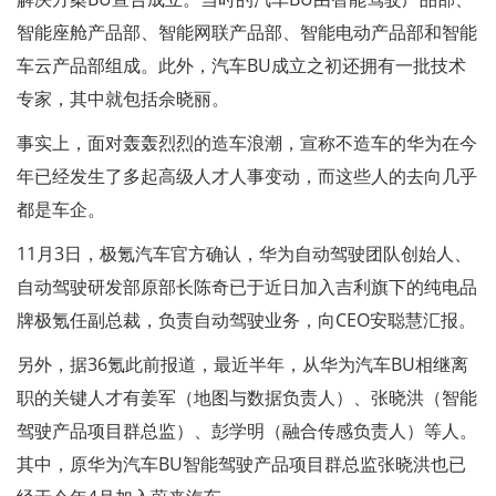
智能座舱产品部、智能网联产品部、智能电动产品部和智能
车云产品部组成。此外，汽车BU成立之初还拥有一批技术
专家，其中就包括佘晓丽。
事实上，面对轰轰烈烈的造车浪潮，宣称不造车的华为在今
年已经发生了多起高级人才人事变动，而这些人的去向几乎
都是车企。
11月3日，极氪汽车官方确认，华为自动驾驶团队创始人、
自动驾驶研发部原部长陈奇已于近日加入吉利旗下的纯电品
牌极氪任副总裁，负责自动驾驶业务，向CEO安聪慧汇报。
另外，据36氪此前报道，最近半年，从华为汽车BU相继离
职的关键人才有姜军（地图与数据负责人）、张晓洪（智能
驾驶产品项目群总监）、彭学明（融合传感负责人）等人。
其中，原华为汽车BU智能驾驶产品项目群总监张晓洪也已