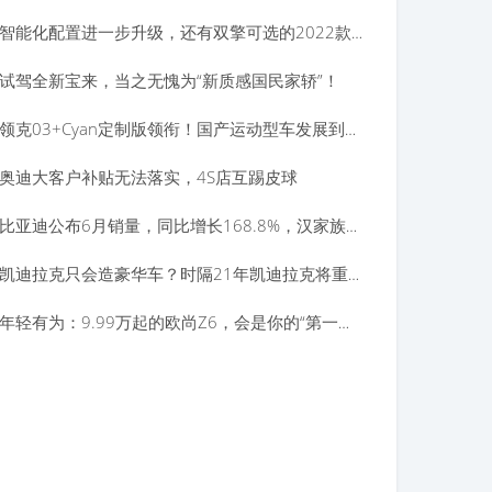
智能化配置进一步升级，还有双擎可选的2022款丰田雷凌，会是消费群体的选择吗？
试驾全新宝来，当之无愧为“新质感国民家轿”！
领克03+Cyan定制版领衔！国产运动型车发展到了新高度？
奥迪大客户补贴无法落实，4S店互踢皮球
比亚迪公布6月销量，同比增长168.8%，汉家族售出超2.5万台？
凯迪拉克只会造豪华车？时隔21年凯迪拉克将重返勒芒24小时耐力赛
年轻有为：9.99万起的欧尚Z6，会是你的“第一台车”吗？