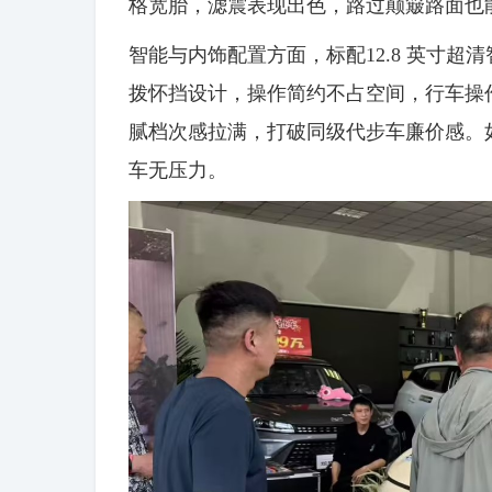
格宽胎，滤震表现出色，路过颠簸路面也
智能与内饰配置方面，标配12.8 英寸超
拨怀挡设计，操作简约不占空间，行车操
腻档次感拉满，打破同级代步车廉价感。如愿
车无压力。