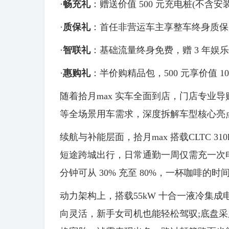
·
畅充礼
：赠送价值 500 元充电桩(不含安
·
质保礼
：首任非营运车主享整车终身质保
·
智联礼
：基础流量终身免费，赠 3 年娱乐流量
·
惠购礼
：半价购精品包，500 元享价值 10
随着拾月max 实车全面到店，门店专业
等全场景用车需求，深度拆解车型核心亮
续航与补能层面，拾月max 搭载CLTC 
短途跨城出行，日常通勤一周仅需充一次电，
分钟可从 30% 充至 80%，一杯咖啡
动力架构上，搭载55kW 十合一液冷集
向灵活，新手女司机也能轻松驾驭;底盘采用