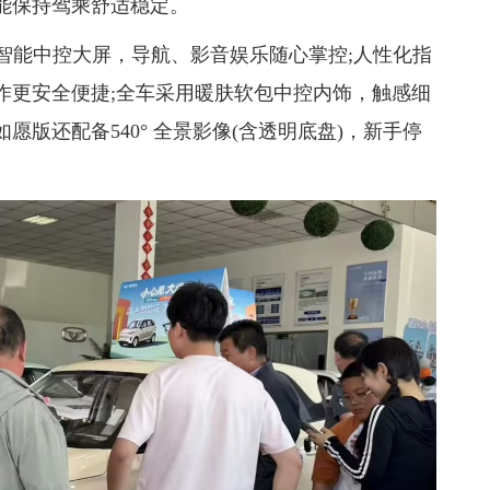
能保持驾乘舒适稳定。
清智能中控大屏，导航、影音娱乐随心掌控;人性化指
作更安全便捷;全车采用暖肤软包中控内饰，触感细
版还配备540° 全景影像(含透明底盘)，新手停