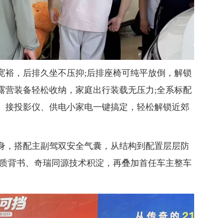
宽裕，后排久坐不压抑;后排座椅可纯平放倒，解锁
露营装备轻松收纳，家庭出行装载无压力;全系标配
火锅、接投影仪、供电小家电一键搞定，轻松解锁近郊
身，搭配主副驾双安全气囊，从结构到配置层层防
品质背书、奇瑞同源技术积淀，再叠加首任车主整车