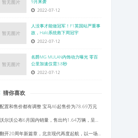
9月来袭
2022-07-12
人没事才能做冠军！F1英国站严重事
故，Halo系统救下周冠宇
2022-07-12
名爵MG MULAN内饰动力曝光 零百
公里加速仅需3.8秒
2022-07-12
猜你喜欢
配置和售价都有调整 宝马X6起售价为78.69万元
沃尔沃公布6月国内销量，售出约1.64万辆，呈现“轿车弱SUV强”态势
翻开20周年新篇章，北京现代再度起航，以一场音乐会展望未来！