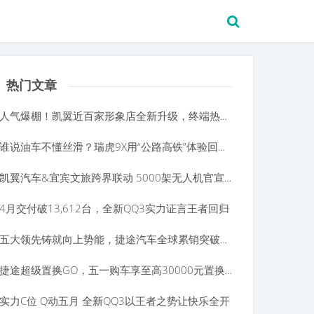
热门文章
人气爆棚！凯翼近百家形象店全新升级，终端热度拉满！
谁说油车不懂丝滑？瑞虎9X用“公路高铁”体验回击质疑
凯翼汽车&宜宾文旅跨界联动 5000架无人机官宣拾月max上市
4月交付破13,612台，全新QQ3实力证言王者回归
五大领先铸就向上势能，捷途汽车全球累销突破231万辆
捷途超级置换GO，五一购车享至高30000元置换补贴
实力C位 Q动五月 全新QQ3以王者之势让快乐全开