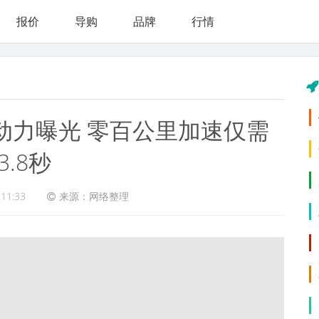
报价
导购
品牌
行情
饰动力曝光 零百公里加速仅需
3.8秒
:11:33
来源：网络整理