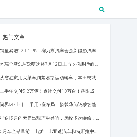
热门文章
销量暴增524.12%，赛力斯汽车会是新能源汽车中的黑马？
奇瑞全新SUV欧萌达将7月12日上市 外观时尚配置智能
从省油家用买菜车到紧凑型运动轿车，本田思域都经历了什么？
上半年交付5.2万辆！累计交付10万台！耀眼成绩的背后是多少零跑车主的“血与泪”？
问界M7上市，采用6座布局，搭载华为鸿蒙智能座舱，31.98万起售
星途揽月的天窗出现严重异响，历经多次维修，售后无法提供交通费补偿？
6月车企销量前十出炉：比亚迪汽车和特斯拉中国同比增长超过170%