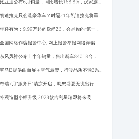
比亚迪公布6月销量，同比增长168.8%，汉家族售出超2.5万台？
凯迪拉克只会造豪华车？时隔21年凯迪拉克将重返勒芒24小时耐力赛
年轻有为：9.99万起的欧尚Z6，会是你的“第一台车”吗？
全国网络诈骗报警中心, 网上报警举报网络诈骗
东风风神公布上半年销量，售出新车84018台，同比增长达到95%？
宝马i3提供曲面屏＋空气悬架，行驶品质不输3系，你会考虑吗？
奇瑞7月“服务日”清凉开启，助您盛夏无忧出行
外观造型小幅升级 2023款吉利星瑞即将来袭