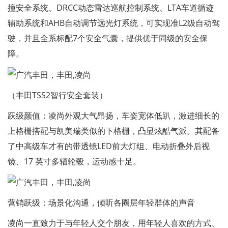
撞安全系统、DRCC动态雷达巡航控制系统、LTA车道循迹
辅助系统和AHB自动调节远光灯系统，可实现准L2级自动驾
驶，并且全系标配7个安全气囊，提供优于同级的安全保
障。
（丰田TSS2智行安全套装）
跃级颜值：凌尚外观大气昂扬，车姿宽体低趴，激进细长的
上格栅搭配与凯美瑞类似的下格栅，凸显炫酷气派。其配备
了中高级车才有的带透镜LED前大灯组、电动折叠外后视
镜、17 英寸多辐轮毂，运动感十足。
营销跃级：场景化沟通，倾听各圈层年轻群体的声音
凌尚一直致力于与年轻人交个朋友，用年轻人喜欢的方式、