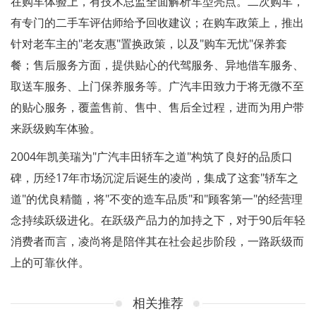
在购车体验上，有技术总监全面解析车型亮点。二次购车，
有专门的二手车评估师给予回收建议；在购车政策上，推出
针对老车主的"老友惠"置换政策，以及"购车无忧"保养套
餐；售后服务方面，提供贴心的代驾服务、异地借车服务、
取送车服务、上门保养服务等。广汽丰田致力于将无微不至
的贴心服务，覆盖售前、售中、售后全过程，进而为用户带
来跃级购车体验。
2004年凯美瑞为"广汽丰田轿车之道"构筑了良好的品质口
碑，历经17年市场沉淀后诞生的凌尚，集成了这套"轿车之
道"的优良精髓，将"不变的造车品质"和"顾客第一"的经营理
念持续跃级进化。在跃级产品力的加持之下，对于90后年轻
消费者而言，凌尚将是陪伴其在社会起步阶段，一路跃级而
上的可靠伙伴。
相关推荐