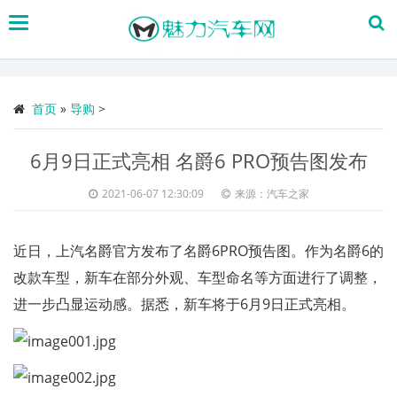
搜
索
首页
»
导购
>
6月9日正式亮相 名爵6 PRO预告图发布
2021-06-07 12:30:09
来源：汽车之家
近日，上汽名爵官方发布了名爵6PRO预告图。作为名爵6的
改款车型，新车在部分外观、车型命名等方面进行了调整，
进一步凸显运动感。据悉，新车将于6月9日正式亮相。