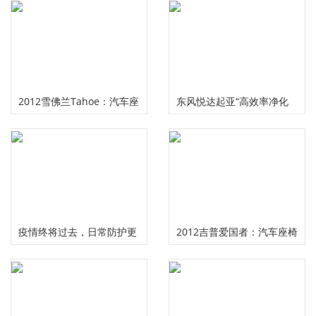
2012雪佛兰Tahoe：汽车座
东风悦达起亚“高效率净化
椅检查
滤芯”获中汽研认证
疫情终将过去，日常防护更
2012吉普爱国者：汽车座椅
应时刻警惕！
检查