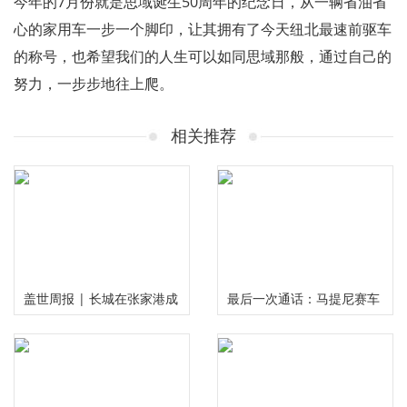
今年的7月份就是思域诞生50周年的纪念日，从一辆省油省
心的家用车一步一个脚印，让其拥有了今天纽北最速前驱车
的称号，也希望我们的人生可以如同思域那般，通过自己的
努力，一步步地往上爬。
相关推荐
盖世周报 | 长城在张家港成
最后一次通话：马提尼赛车
立研发公司；吉利赣州动力
退出网格？
电池项目开建