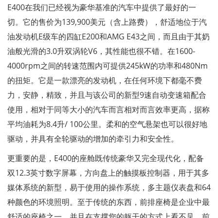
E400在我们已经视为豪华基准的汽车中提供了最好的一
切。它的售价为139,900美元（含上路费），舒适地位于汽
油发动机E级车的四缸E200和AMG E43之间，而且由于其奶
油般光滑的3.0升双涡轮V6，其性能也很不错。在1600-
4000rpm之间的转速范围内可提供245kW的功率和480Nm
的扭矩。它是一款漂亮的发动机，在任何环境下都毫不费
力，安静，精致，并且与该公司的新型9速自动变速箱配合
使用，相对于同等大小的汽车而言相对而言效率更高，据称
平均油耗为8.4升/ 100公里。柔和的空气悬架也可以很好地
驱动，并具有全轮驱动的增加的牵引力和安全性。
更重要的是，E400的座舱既传统豪华又完全现代化，配备
双12.3英寸数字屏幕，方向盘上的触摸板控制器，用于其多
媒体系统的新型，易于使用的操作系统，多主题仪表盘和64
种颜色的环境照明。至于传统的东西，前排座椅是企业中最
舒适的座椅之一，并且在支撑您的躯干的方式上看不见，前