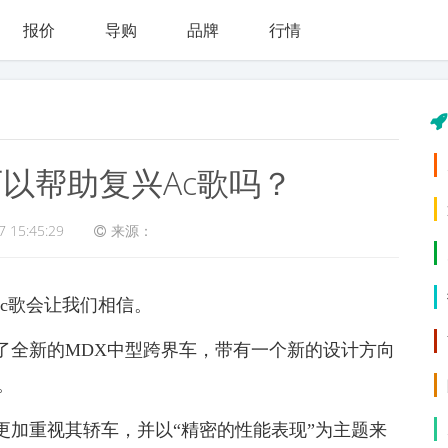
报价
导购
品牌
行情
可以帮助复兴Ac歌吗？
7 15:45:29
来源：
Ac歌会让我们相信。
了全新的MDX中型跨界车，带有一个新的设计方向
。
更加重视其轿车，并以“精密的性能表现”为主题来