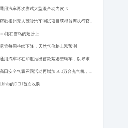
通用汽车再次尝试大型混合动力皮卡
密歇根州无人驾驶汽车测试项目获得首席执行官，董事会
on翔在雪鸟的翅膀上
尽管每周持续下降，天然气价格上涨预测
通用汽车将在印度推出首款紧凑型轿车，以寻求市场份额
高田安全气囊召回活动再增加500万台充气机，三个汽车品牌
Lithia的DCH首次收购