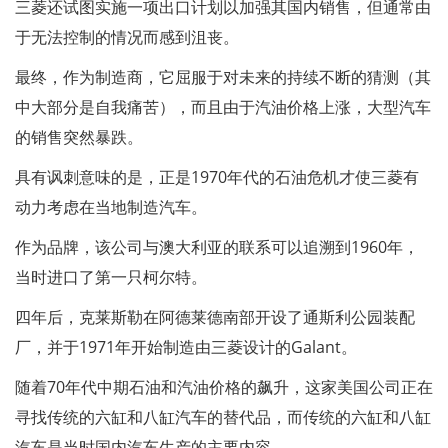
三菱还试图实施一项出口计划以加强其国内销售，但通常由
于无法控制的情况而感到沮丧。
最终，作为制造商，它屈服于对未来的持续不断的猜测（其
中大部分是自我痛苦），而且由于汽油价格上涨，大型汽车
的销售突然暴跌。
具有讽刺意味的是，正是1970年代的石油危机才使三菱有
动力考虑在当地制造汽车。
作为品牌，该公司与澳大利亚的联系可以追溯到1960年，
当时进口了第一只柯尔特。
四年后，克莱斯勒在阿德莱德南部开设了通斯利公园装配
厂，并于1971年开始制造由三菱设计的Galant。
随着70年代中期石油和汽油价格的飙升，这家美国公司正在
寻找传统的六缸和八缸汽车的替代品，而传统的六缸和八缸
汽车是当时国内汽车生产的主要内容。