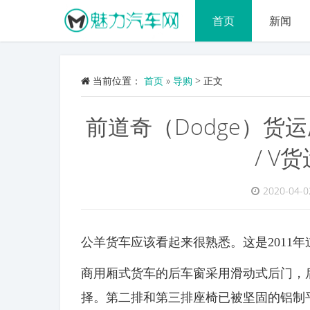
首页
新闻
当前位置：
首页
»
导购
>
正文
前道奇（Dodge）货运厢
/ V
2020-04-0
公羊货车应该看起来很熟悉。这是2011
商用厢式货车的后车窗采用滑动式后门，
择。第二排和第三排座椅已被坚固的铝制平板