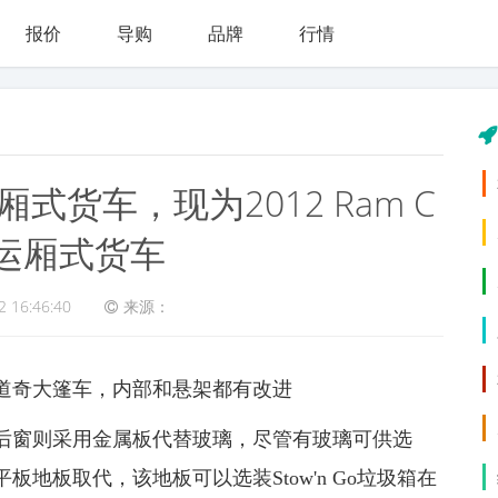
报价
导购
品牌
行情
式货车，现为2012 Ram C
货运厢式货车
2 16:46:40
来源：
年道奇大篷车，内部和悬架都有改进
后窗则采用金属板代替玻璃，尽管有玻璃可供选
地板取代，该地板可以选装Stow'n Go垃圾箱在