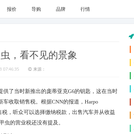
报价
导购
品牌
行情
甲虫，看不见的景象
3 07:46:35
来源：
听众提供了当时新推出的庞蒂亚克G6的钥匙，这在当时
收取销售税。根据CNN的报道，Harpo
应承担销售税，听众可以选择缴纳税款，出售汽车并从收益
于甲虫的营业税还没有提及。