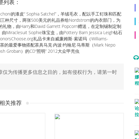
整列表：
h Magaschoni的漆皮“ Sophia Satchel”，羊绒毛衣，配以手工钉珠和匹配
到三种尺寸，两张500美元的礼品券给Nordstrom的内衣部门，为
作的礼物，由Harry和David Garrett Popcorn赠送，在定制锡制定制
raclesuit Sophie珠宝盒，由Pottery Barn Jessica Leigh钻石
onorsChoose.org礼品卡来自威廉姆斯-索诺玛（Williams-
t）茶的最爱事物搭配茶具马克·内波·约翰尼·马蒂斯（Mark Nepo
osh Groban）的CD“照明” 2012大众甲壳虫
章仅为传播更多信息之目的，如有侵权行为，请第一时
相关推荐